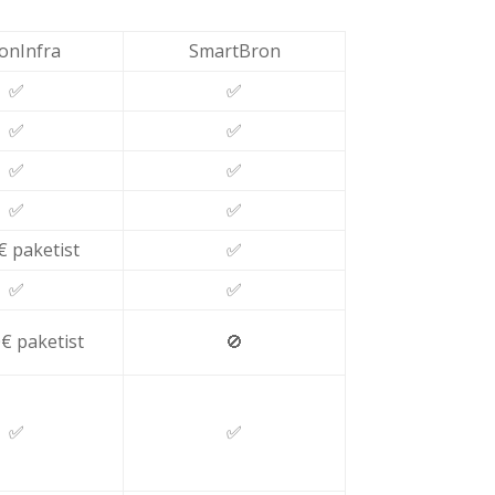
onInfra
SmartBron
✅
✅
✅
✅
✅
✅
✅
✅
5€ paketist
✅
✅
✅
0€ paketist
🚫
✅
✅