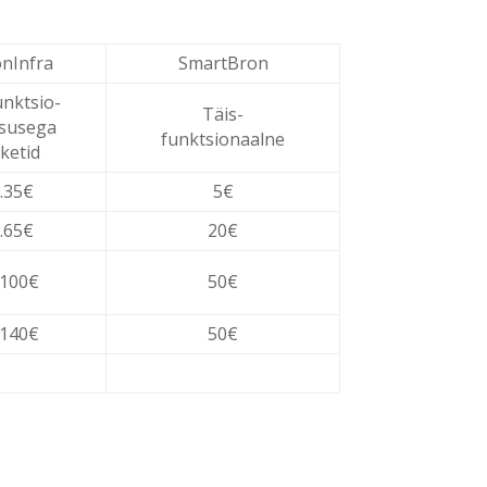
onInfra
SmartBron
unktsio-
Täis-
lsusega
funktsionaalne
ketid
l.35€
5€
l.65€
20€
.100€
50€
.140€
50€