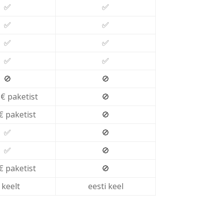
✅
✅
✅
✅
✅
✅
✅
✅
🚫
🚫
0€ paketist
🚫
5€ paketist
🚫
✅
🚫
✅
🚫
5€ paketist
🚫
 keelt
eesti keel