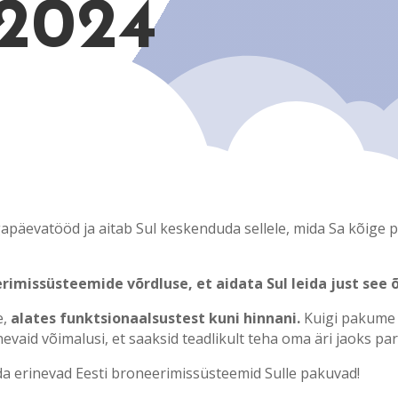
 2024
igapäevatööd ja aitab Sul keskenduda sellele, mida Sa kõige 
rimissüsteemide võrdluse, et aidata Sul leida just see õ
e,
alates funktsionaalsustest kuni hinnani.
Kuigi pakume 
nevaid võimalusi, et saaksid teadlikult teha oma äri jaoks par
ida erinevad Eesti broneerimissüsteemid Sulle pakuvad!