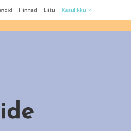
endid
Hinnad
Liitu
Kasulikku
ide