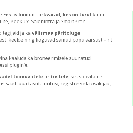
se
Eestis loodud tarkvarad, kes on turul kaua
Life, Booklux, SalonInfra ja SmartBron.
 tegijaid ja ka
välismaa päritoluga
 eesti keelde ning koguvad samuti populaarsust – nt
ivina kaaluda ka broneerimisele suunatud
ssi plugin’e.
vadel toimuvatele üritustele
, siis soovitame
kus saad luua tasuta üritusi, registreerida osalejaid,