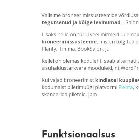
Valisime broneerimissüsteemide võrdlus
tegutsenud ja kõige levinumad
– Salon
Lisaks neile on turul veel mitmeid uuemaid
broneerimissüsteeme
, mis on tõlgitud
Planfy, Timma, BookSalon, jt.
Kellel on olemas koduleht, saab alternati
sisuhaldustarkvara mooduleid, nt WordPre
Kui vajad broneerimist
kindlatel kuupäe
kodumaist piletimüügi platvormi
Fienta
, 
skaneerida pileteid, jpm.
Funktsionaalsus