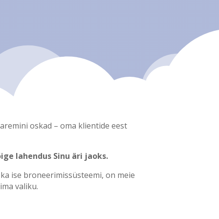
paremini oskad – oma klientide eest
ige lahendus Sinu äri jaoks.
ka ise broneerimissüsteemi, on meie
ima valiku.