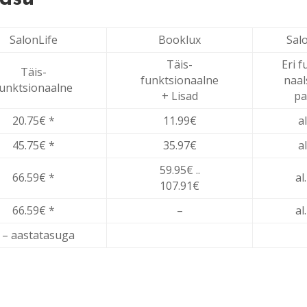
SalonLife
Booklux
Sal
Täis-
Eri f
Täis-
funktsionaalne
naa
funktsionaalne
+ Lisad
pa
20.75€ *
11.99€
a
45.75€ *
35.97€
a
59.95€ ..
66.59€ *
al
107.91€
66.59€ *
–
al
 – aastatasuga