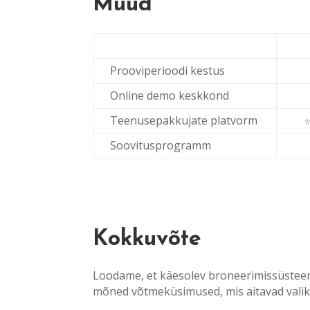
Muud
Prooviperioodi kestus
Online demo keskkond
Teenusepakkujate platvorm
Soovitusprogramm
Kokkuvõte
Loodame, et käesolev broneerimissüsteemi
mõned võtmeküsimused, mis aitavad valiku