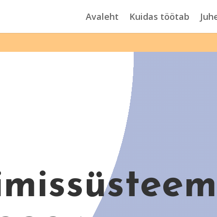
Avaleht
Kuidas töötab
Juh
imissüsteem