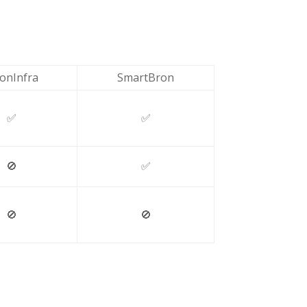
lonInfra
SmartBron
✅
✅
🚫
✅
🚫
🚫