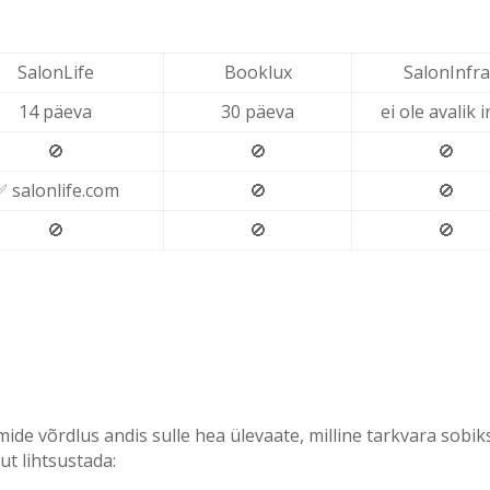
SalonLife
Booklux
SalonInfra
14 päeva
30 päeva
ei ole avalik 
🚫
🚫
🚫
✅ salonlife.com
🚫
🚫
🚫
🚫
🚫
de võrdlus andis sulle hea ülevaate, milline tarkvara sobik
t lihtsustada: