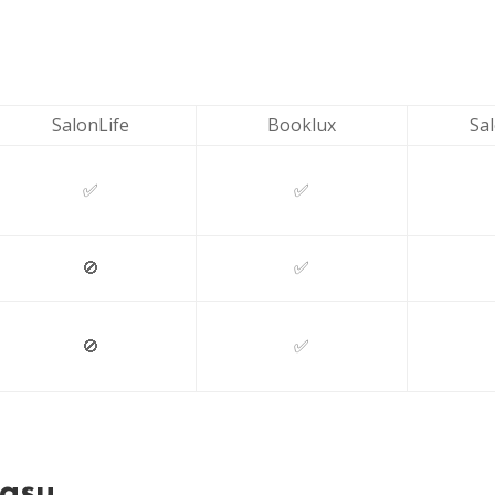
SalonLife
Booklux
Sa
✅
✅
🚫
✅
🚫
✅
tasu