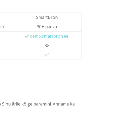
SmartBron
info
30+ päeva
✅
demo.smartbron.ee
🚫
✅
s Sinu ärile kõige paremini. Anname ka