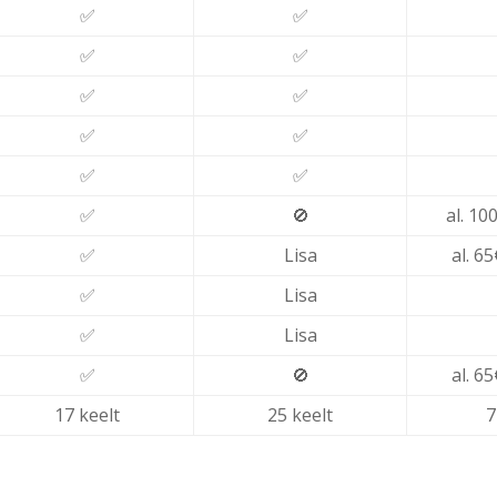
✅
✅
✅
✅
✅
✅
✅
✅
✅
✅
✅
🚫
al. 10
✅
Lisa
al. 6
✅
Lisa
✅
Lisa
✅
🚫
al. 6
17 keelt
25 keelt
7