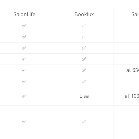
SalonLife
Booklux
Sal
✅
✅
✅
✅
✅
✅
✅
✅
✅
✅
al. 6
✅
✅
✅
Lisa
al. 10
✅
✅