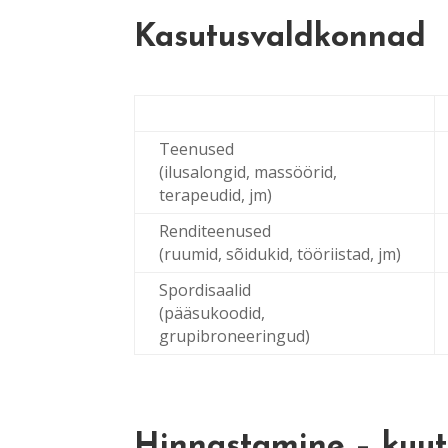
Kasutusvaldkonnad
Teenused
(ilusalongid, massöörid,
terapeudid, jm)
Renditeenused
(ruumid, sõidukid, tööriistad, jm)
Spordisaalid
(pääsukoodid,
grupibroneeringud)
Hinnastamine – kuu